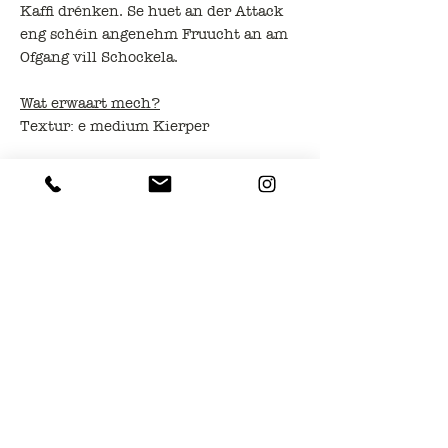
Kaffi drénken. Se huet an der Attack
eng schéin angenehm Fruucht an am
Ofgang vill Schockela.
Wat erwaart mech?
Textur: e medium Kierper
Goût: Schocki, Karamell, Zitrus
Coffee House
Biz Coffee Roasters
3, am Duerf
3436 Dudelange