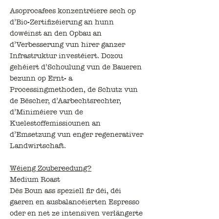
Asoprocafees konzentréiere sech op
d’Bio-Zertifizéierung an hunn
dowéinst an den Opbau an
d’Verbesserung vun hirer ganzer
Infrastruktur investéiert. Dozou
gehéiert d’Schoulung vun de Baueren
bezunn op Ernt- a
Processingmethoden, de Schutz vun
de Bëscher, d’Aarbechtsrechter,
d’Miniméiere vun de
Kuelestoffemissiounen an
d’Emsetzung vun enger regenerativer
Landwirtschaft.
Wéieng Zoubereedung?
Medium Roast
Dës Boun ass speziell fir déi, déi
gaeren en ausbalancéierten Espresso
oder en net ze intensiven verlängerte