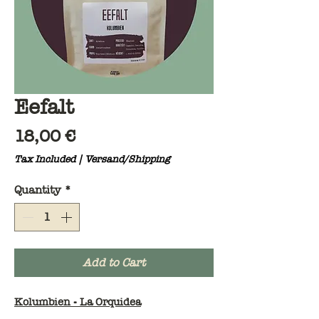
Eefalt
Price
18,00 €
Tax Included
|
Versand/Shipping
Quantity
*
Add to Cart
Kolumbien - La Orquidea